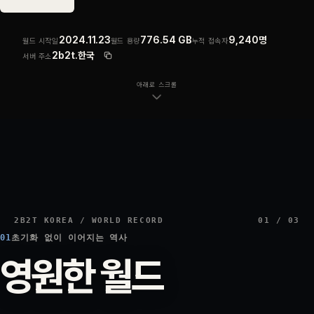
2024.11.23
776.54 GB
9,240명
월드 시작일
월드 용량
누적 접속자
2b2t.한국
서버 주소
주소 복사
아래로 스크롤
2B2T KOREA / WORLD RECORD
01 / 03
01
02
03
초기화 없이 이어지는 역사
정해진 각본 없는 플레이
운영 기반
영원한 월드