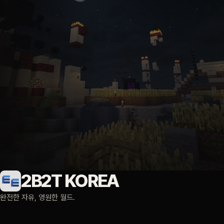
↗
↗
↗
2b2t.한국
주소 
주소 복사
주소 복사
bedrock.2b2t.xn--3e0b707e
주소 복사
19132
Bedrock 클라이언트의 한글 도메인 처리 버그로 인해 영문 주소로 접속해야
포트
합니다.
2B2T KOREA
완전한 자유, 영원한 월드.