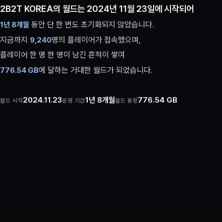
2B2T KOREA의 월드는 2024년 11월 23일에 시작되어
정해진 목표도, 플레이 방식도 없습니다.
전용 베어메탈 서버와
코어를 사용해
Folia 26.1.2
무엇을 할지는
수많은 플레이어가 동시에 활동하는 고부하 환경에서도
동안 단 한 번도 초기화되지 않았습니다.
결정합니다.
1년 8개월
플레이어가 직접
지금까지
어떤 행동을 해도 서버에서 차단되지 않습니다.
평균
TPS의 안정적인 성능을 유지합니다.
명의 플레이어가 접속했으며,
20.00
9,240
플레이어 한 명 한 명이 남긴 흔적이 쌓여
2B2T KOREA는 다른 서버에서 느낄 수 없는
서버 역시 물리적으로 한국에 위치하고 있어,
서울 기준 평균 지연시간
를 보장합니다.
에 달하는 거대한 월드가 되었습니다.
ms의 쾌적한 환경을 제공합니다.
776.54 GB
완전한 자유
13.14
2024.11.23
Folia 26.1.2
9,240명
1,369,175건
1년 8개월
20.00 TPS
776.54 GB
0명
월드 시작
누적 접속자
서버 코어
채팅 수
운영 기간
24시간 평균 TPS
차단된 플레이어
월드 용량
13.14ms
서울 평균 지연시간